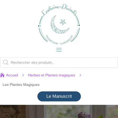
Recherche
de
produits

5
5
Accueil
Herbes et Plantes magiques
Les Plantes Magiques
Le Manuscrit