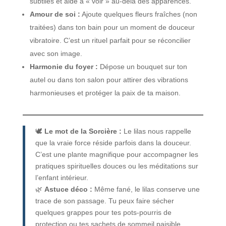
subtiles et aide à « voir » au-delà des apparences.
Amour de soi :
Ajoute quelques fleurs fraîches (non
traitées) dans ton bain pour un moment de douceur
vibratoire. C’est un rituel parfait pour se réconcilier
avec son image.
Harmonie du foyer :
Dépose un bouquet sur ton
autel ou dans ton salon pour attirer des vibrations
harmonieuses et protéger la paix de ta maison.
🕊️
Le mot de la Sorcière :
Le lilas nous rappelle
que la vraie force réside parfois dans la douceur.
C’est une plante magnifique pour accompagner les
pratiques spirituelles douces ou les méditations sur
l’enfant intérieur.
🌿
Astuce déco :
Même fané, le lilas conserve une
trace de son passage. Tu peux faire sécher
quelques grappes pour tes pots-pourris de
protection ou tes sachets de sommeil paisible.