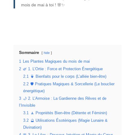
mois de mai à toi ! 🌸✨
Sommaire
hide
1
Les Plantes Magiques du mois de mai
2
🌿 1. L’Ortie : Force et Protection Énergétique
2.1
🍵 Bienfaits pour le corps (L’alliée bien-être)
2.2
🛡️ Pratiques Magiques & Sorcellerie (Le bouclier
énergétique)
3
🌙 2. L’Armoise : La Gardienne des Rêves et de
l’Invisible
3.1
🧘 Propriétés Bien-être (Détente et Féminin)
3.2
🔮 Utilisations Ésotériques (Magie Lunaire &
Divination)
4
🌸 3. Le Lilas : Douceur, Intuition et Magie du Cœur